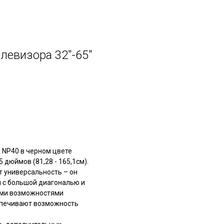
евизора 32"-65"
 NP40 в черном цвете
 дюймов (81,28 - 165,1см).
т универсальность – он
и с большой диагональю и
ими возможностями
спечивают возможность