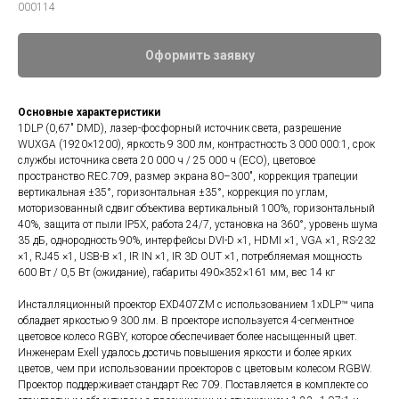
000114
Оформить заявку
Основные характеристики
1DLP (0,67" DMD), лазер-фосфорный источник света, разрешение
WUXGA (1920×1200), яркость 9 300 лм, контрастность 3 000 000:1, срок
службы источника света 20 000 ч / 25 000 ч (ECO), цветовое
пространство REC.709, размер экрана 80–300", коррекция трапеции
вертикальная ±35°, горизонтальная ±35°, коррекция по углам,
моторизованный сдвиг объектива вертикальный 100%, горизонтальный
40%, защита от пыли IP5X, работа 24/7, установка на 360°, уровень шума
35 дБ, однородность 90%, интерфейсы DVI-D ×1, HDMI ×1, VGA ×1, RS-232
×1, RJ45 ×1, USB-B ×1, IR IN ×1, IR 3D OUT ×1, потребляемая мощность
600 Вт / 0,5 Вт (ожидание), габариты 490×352×161 мм, вес 14 кг
Инсталляционный проектор EXD407ZM с использованием 1xDLP™ чипа
обладает яркостью 9 300 лм. В проекторе используется 4-сегментное
цветовое колесо RGBY, которое обеспечивает более насыщенный цвет.
Инженерам Exell удалось достичь повышения яркости и более ярких
цветов, чем при использовании проекторов с цветовым колесом RGBW.
Проектор поддерживает стандарт Rec 709. Поставляется в комплекте со