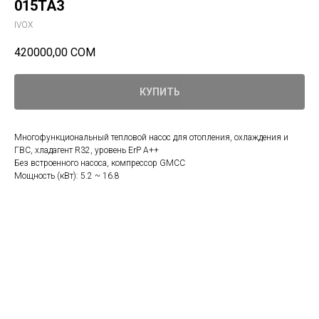
015TA3
IVOX
420000,00
СОМ
КУПИТЬ
Многофункциональный тепловой насос для отопления, охлаждения и
ГВС, хладагент R32, уровень ErP A++
Без встроенного насоса, компрессор GMCC
Мощность (кВт): 5.2 ~ 16.8