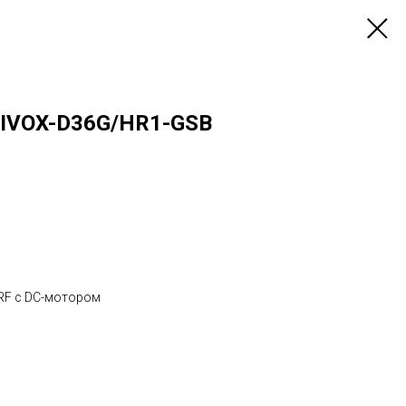
 IVOX-D36G/HR1-GSB
RF с DC-мотором