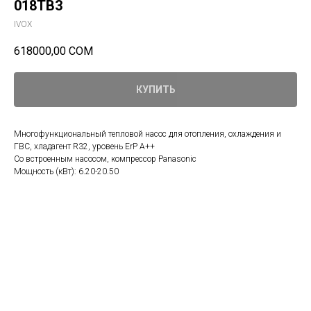
018TB3
IVOX
618000,00
СОМ
КУПИТЬ
Многофункциональный тепловой насос для отопления, охлаждения и
ГВС, хладагент R32, уровень ErP A++
Со встроенным насосом, компрессор Panasonic
Мощность (кВт): 6.20-20.50