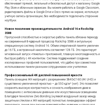
обеспечивает прямой, легальный и безопасный доступ к магазину Google
Play Store и облачным сервисам. Вы можете работать в Google Classroom,
редактировать файлы в Google Drive и Docs прямо на экране, используя
учетную запись организации, без необходимости подключать сторонние
ноутбуки.
Новое поколение производительности: Android 16 и Rockchip
3588
Пропускной способностью и скоростью работы панель обязана переходу
на современный 8-ядерный процессор Rockchip 3588 и актуальную
операционную систему Android 16. Объем оперативной памяти увеличен
до 16 ГБ, а встроенный накопитель составляет 128 ГБ. Это гарантирует
мгновенный запуск «тяжелых» приложений, плавную многозадачность и
быструю работу с 4K-контентом. Система поддерживает создание
изолированных профилей пользователей, что удобно при совместном
использовании панели разными сотрудниками или учителями.
Профессиональный 4K-дисплей повышенной яркости
Панель оснащена ЖК-матрицей с разрешением 3840х2160 (4K UHD) и
существенно увеличенной яркостью — до 550 кд/м² (нит). Это позволяет
сохранять высокую контрастность и сочность изображения даже в
помещениях с интенсивным дневным или искусственным освещением.
Благодаря технологии Zero Bonding (нулевой воздушный зазор между
защитным стеклом и ЖК-матрицей) полностью ликвидирован эффект
параллакса: линия при письме появляется без задержек и строго под