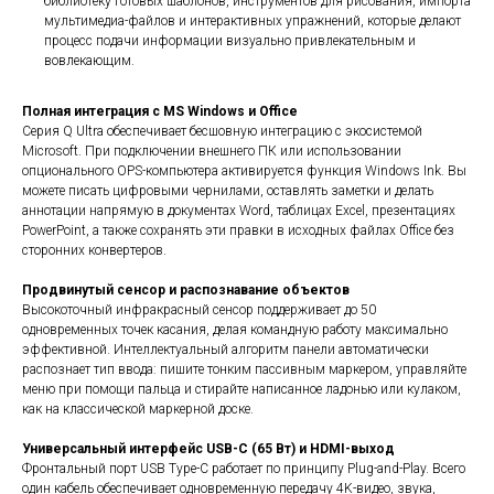
библиотеку готовых шаблонов, инструментов для рисования, импорта
мультимедиа-файлов и интерактивных упражнений, которые делают
процесс подачи информации визуально привлекательным и
вовлекающим.
Полная интеграция с MS Windows и Office
Серия Q Ultra обеспечивает бесшовную интеграцию с экосистемой
Microsoft. При подключении внешнего ПК или использовании
опционального OPS-компьютера активируется функция Windows Ink. Вы
можете писать цифровыми чернилами, оставлять заметки и делать
аннотации напрямую в документах Word, таблицах Excel, презентациях
PowerPoint, а также сохранять эти правки в исходных файлах Office без
сторонних конвертеров.
Продвинутый сенсор и распознавание объектов
Высокоточный инфракрасный сенсор поддерживает до 50
одновременных точек касания, делая командную работу максимально
эффективной. Интеллектуальный алгоритм панели автоматически
распознает тип ввода: пишите тонким пассивным маркером, управляйте
меню при помощи пальца и стирайте написанное ладонью или кулаком,
как на классической маркерной доске.
Универсальный интерфейс USB-C (65 Вт) и HDMI-выход
Фронтальный порт USB Type-C работает по принципу Plug-and-Play. Всего
один кабель обеспечивает одновременную передачу 4K-видео, звука,