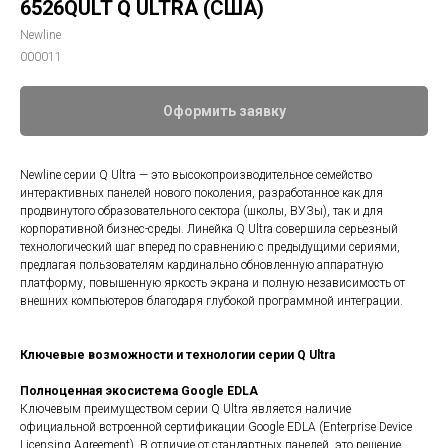
6526QULT Q ULTRA (США)
Newline
000011
Оформить заявку
Newline серии Q Ultra — это высокопроизводительное семейство
интерактивных панелей нового поколения, разработанное как для
продвинутого образовательного сектора (школы, ВУЗы), так и для
корпоративной бизнес-среды. Линейка Q Ultra совершила серьезный
технологический шаг вперед по сравнению с предыдущими сериями,
предлагая пользователям кардинально обновленную аппаратную
платформу, повышенную яркость экрана и полную независимость от
внешних компьютеров благодаря глубокой программной интеграции.
Ключевые возможности и технологии серии Q Ultra
Полноценная экосистема Google EDLA
Ключевым преимуществом серии Q Ultra является наличие
официальной встроенной сертификации Google EDLA (Enterprise Device
Licensing Agreement). В отличие от стандартных панелей, это решение