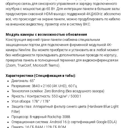
обратную связь для сенсорного управления и зарядку подключенного
ноутбука с мощностью до 65 Вт. Для интеграции панели в большие залы
предусмотрен сквозной HDMI-выход с поддержкой 4K@60Hz: абсолютно
всё, что происходит на экране панели, можно продублировать по кабелю
на внешнюю видеостену, проектор или в систему ВКС.
Модуль камеры с возможностью обновления
Конструкция верхней грани панели снабжена специальным
защищенным портом для подключения фирменной модульной 4K-
камеры Newline. Вы можете приобрести и установить ее в любой момент
без необходимости прокладывать дополнительные провода по корпусу,
превратив панель в полноценный терминал для видеоконференцсвязи
(Zoom, TrueConf, Microsoft Teams).
Характеристики (Спецификация в табы):
Диагональ: 65"
Разрешение: 3840 × 2160 (4K UHD), 60 Гц
Технология склейки: Zero Bonding (без воздушного зазора)
Яркость / Контрастность: 550 кд/м² / 5000:1
Угол обзора: 178° / 178°
Защита глаз: Аппаратный фильтр синего цвета (Hardware Blue Light
Filter)
Процессор: 8-ядерный Rockchip 3588
Операционная система: Android 16 (с сертификацией Google EDLA)
Память: 16 ГБ RAM / 128 ГБ ROM